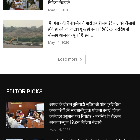
मिडिया नेटवर्क
May 13, 2026
पैनगंगा नदी में पोकलेन ने भारी तबाही मचाई! घाट की नीलामी
होते ही नदी का कटाव शुरू हो गया। रिपोर्टर:- नरसिंग बी
बोल्लम आजतकन्युज18.इन...
May 11, 2026
Load more
EDITOR PICKS
आपदा के दौरान बुनियादी सुविधाओं और प्रशिक्षित
कर्मचारियों की सावधानीपूर्वक योजना बनाएं: जिला
कलेक्टर वसुमाना पंत रिपोर्टर:- नरसिंग बी बोल्लम
आजतकन्युज18.इन मिडिया नेटवर्क
May 14, 2026