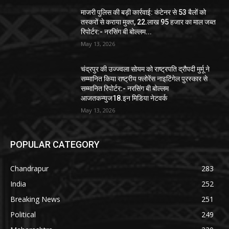
माजरी पुलिस की बड़ी कार्रवाई: कंटेनर से 53 बैलों को
तस्करों से कराया मुक्त, 22.लाख 95 हजार का माल जब्त
रिपोर्टर:- नरसिंग बी बोल्लम...
May 13, 2026
चंद्रपुर की उज्ज्वला सोयम को राष्ट्रपति द्रौपदी मुर्मू ने
सम्मानित किया राष्ट्रीय फ्लोरेंस नाइटिंगेल पुरस्कार से
सम्मानित रिपोर्टर:- नरसिंग बी बोल्लम
आजतकन्युज18.इन मिडिया नेटवर्क
May 13, 2026
POPULAR CATEGORY
Chandrapur
283
India
252
Breaking News
251
Political
249