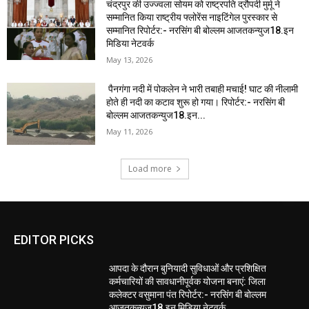
चंद्रपुर की उज्ज्वला सोयम को राष्ट्रपति द्रौपदी मुर्मू ने
सम्मानित किया राष्ट्रीय फ्लोरेंस नाइटिंगेल पुरस्कार से
सम्मानित रिपोर्टर:- नरसिंग बी बोल्लम आजतकन्युज18.इन
मिडिया नेटवर्क
May 13, 2026
पैनगंगा नदी में पोकलेन ने भारी तबाही मचाई! घाट की नीलामी
होते ही नदी का कटाव शुरू हो गया। रिपोर्टर:- नरसिंग बी
बोल्लम आजतकन्युज18.इन...
May 11, 2026
Load more
EDITOR PICKS
आपदा के दौरान बुनियादी सुविधाओं और प्रशिक्षित
कर्मचारियों की सावधानीपूर्वक योजना बनाएं: जिला
कलेक्टर वसुमाना पंत रिपोर्टर:- नरसिंग बी बोल्लम
आजतकन्युज18.इन मिडिया नेटवर्क