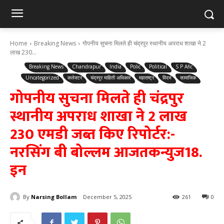
Home
Breaking News
गोपनीय सुचना मिलते ही चंद्रपुर स्थानीय अपराध शाखा ने 2
लाख 230...
Breaking News
Chandrapur
India
Polic
Political
S P Afic
Uncategorized
कलेक्टर
चंद्रपुर माहिती अधिकार
महाराष्ट्र
विदर्भ
सामाजिक
गोपनीय सुचना मिलते ही चंद्रपुर
स्थानीय अपराध शाखा ने 2 लाख
230 एमडी जब्त किए रिपोर्टर:-
नरसिंग बी बोल्लम आजतकन्युज18.
इन
By
Narsing Bollam
December 5, 2025
261
0