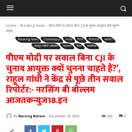
Home
Breaking News
पीएम मोदी पर सवाल बिना CJI के चुनाव आयुक्त क्यों चुनना
चाहते...
Breaking News
Chandrapur
India
Polic
Political
कलेक्टर
चंद्रपुर माहिती अधिकार
महाराष्ट्र
विदर्भ
सामाजिक
पीएम मोदी पर सवाल बिना CJI के
चुनाव आयुक्त क्यों चुनना चाहते हैं?’,
राहुल गांधी ने केंद्र से पूछे तीन सवाल
रिपोर्टर:- नरसिंग बी बोल्लम
आजतकन्युज18.इन
By
Narsing Bollam
December 10, 2025
302
0