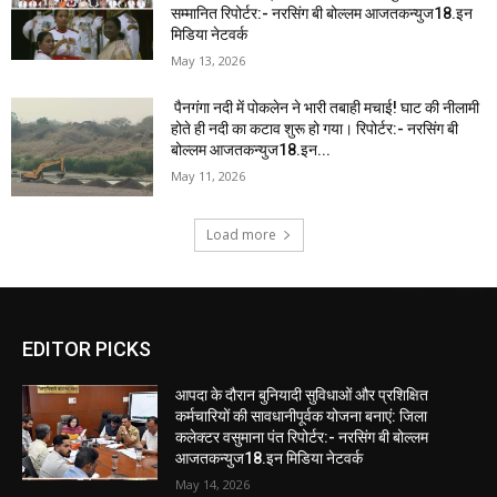
सम्मानित रिपोर्टर:- नरसिंग बी बोल्लम आजतकन्युज18.इन
मिडिया नेटवर्क
May 13, 2026
पैनगंगा नदी में पोकलेन ने भारी तबाही मचाई! घाट की नीलामी
होते ही नदी का कटाव शुरू हो गया। रिपोर्टर:- नरसिंग बी
बोल्लम आजतकन्युज18.इन...
May 11, 2026
Load more
EDITOR PICKS
आपदा के दौरान बुनियादी सुविधाओं और प्रशिक्षित
कर्मचारियों की सावधानीपूर्वक योजना बनाएं: जिला
कलेक्टर वसुमाना पंत रिपोर्टर:- नरसिंग बी बोल्लम
आजतकन्युज18.इन मिडिया नेटवर्क
May 14, 2026